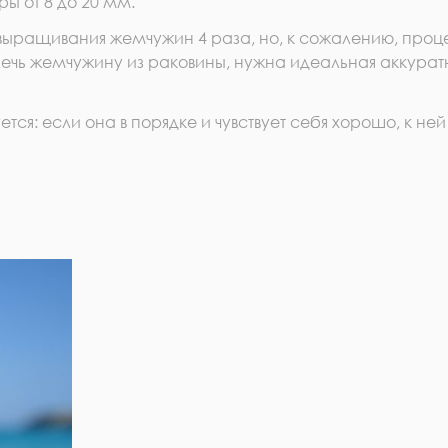
ы от 8 до 20 мм.
 выращивания жемчужин 4 раза, но, к сожалению, проц
влечь жемчужину из раковины, нужна идеальная аккурат
ся: если она в порядке и чувствует себя хорошо, к ней