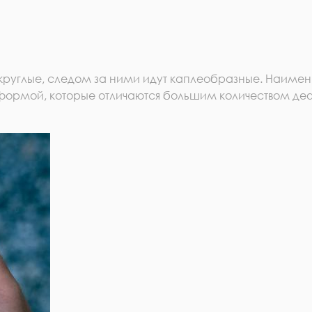
круглые, следом за ними идут каплеобразные. Наиме
формой, которые отличаются большим количеством деф