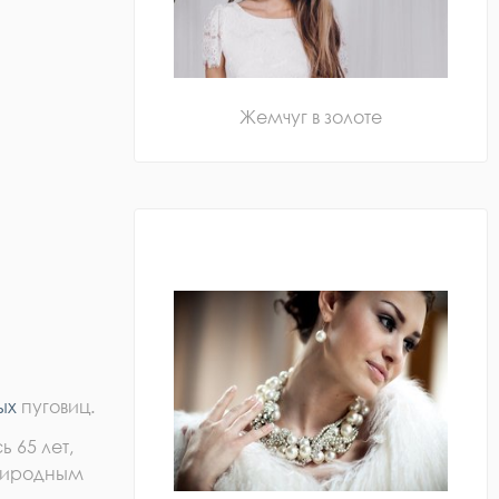
Жемчуг в золоте
ых
пуговиц.
 65 лет,
природным