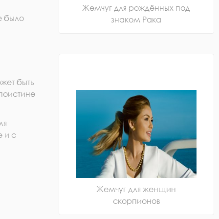
Жемчуг для рождённых под
е было
знаком Рака
жет быть
поистине
ля
 и с
Жемчуг для женщин
скорпионов