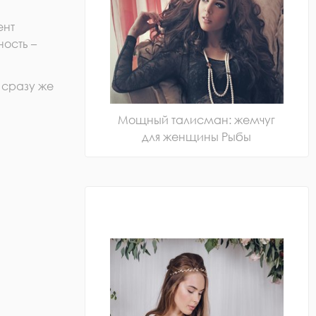
ент
ность –
 сразу же
Мощный талисман: жемчуг
для женщины Рыбы