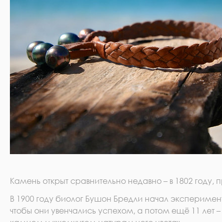
Камень открыт сравнительно недавно – в 1802 году,
В 1900 году биолог Бушон Бредли начал эксперимен
чтобы они увенчались успехом, а потом ещё 11 лет