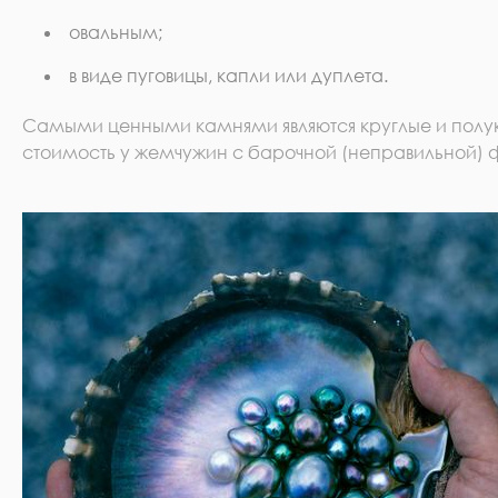
овальным;
в виде пуговицы, капли или дуплета.
Самыми ценными камнями являются круглые и полу
стоимость у жемчужин с барочной (неправильной) 