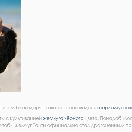
 причём благодаря развитию производства
перламутров
ты с культивацией
жемчуга чёрного
цвета. Понадобилось
 – чтобы жемчуг Таити официально стал драгоценным 