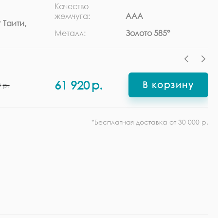
Качество
Ра
жемчуга:
ААА
 Таити,
Ф
Металл:
Золото 585°
61 920
р.
В корзину
0
р.
*Бесплатная доставка от 30 000 р.