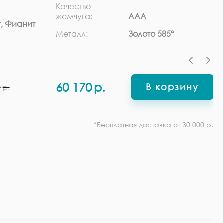
Качество
Ра
жемчуга:
ААА
, Фианит
Ф
Металл:
Золото 585°
60 170
р.
В корзину
0
р.
*Бесплатная доставка от 30 000 р.