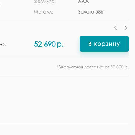
жемчуга:
ААА
г
Ф
Металл:
Золото 585°
52 690
р.
В корзину
0
р.
*Бесплатная доставка от 30 000 р.