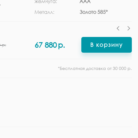
жемчуга:
ААА
г
Ф
Металл:
Золото 585°
67 880
р.
В корзину
0
р.
*Бесплатная доставка от 30 000 р.