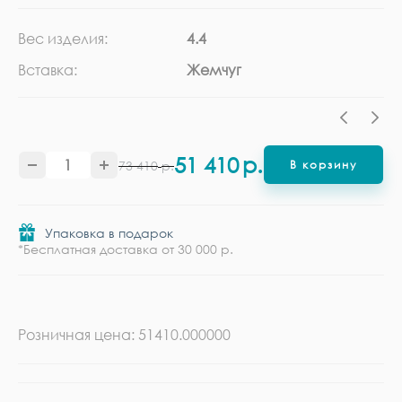
Вес изделия:
4.4
Ка
Вставка:
Жемчуг
Ме
51 410
р.
73 410
р.
В корзину
Упаковка в подарок
*Бесплатная доставка от 30 000 р.
Розничная цена: 51410.000000