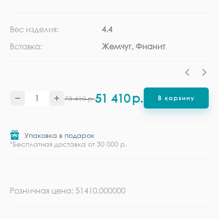
Вес изделия:
4.4
Ка
Вставка:
Жемчуг, Фианит
Ме
51 410
р.
73 410
р.
В корзину
Упаковка в подарок
*Бесплатная доставка от 30 000 р.
Розничная цена: 51410.000000