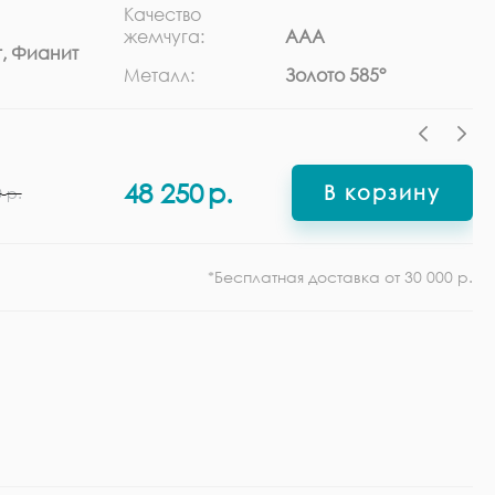
Качество
Ра
жемчуга:
ААА
, Фианит
Ф
Металл:
Золото 585°
48 250
р.
В корзину
0
р.
*Бесплатная доставка от 30 000 р.