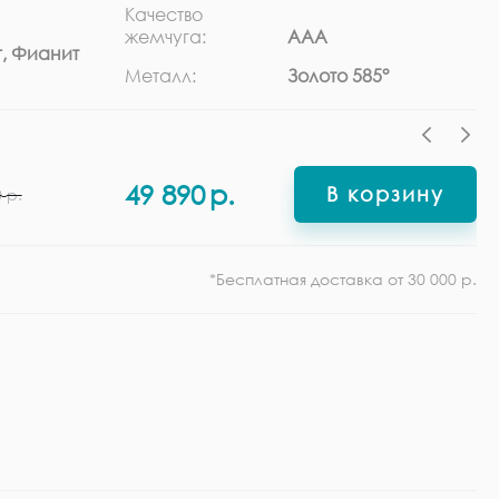
Качество
Ра
жемчуга:
ААА
, Фианит
Ф
Металл:
Золото 585°
49 890
р.
В корзину
0
р.
*Бесплатная доставка от 30 000 р.