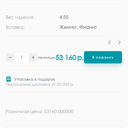
Вес изделия:
4.55
Ка
Вставка:
Жемчуг, Фианит
Ме
53 160
р.
75 910
р.
В корзину
Упаковка в подарок
*Бесплатная доставка от 30 000 р.
Розничная цена: 53160.000000