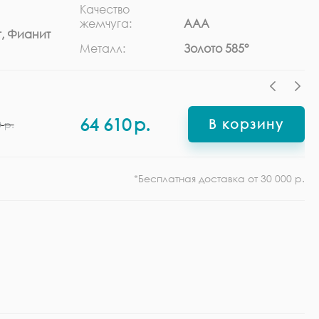
Качество
Ра
жемчуга:
ААА
, Фианит
Ф
Металл:
Золото 585°
64 610
р.
В корзину
0
р.
*Бесплатная доставка от 30 000 р.