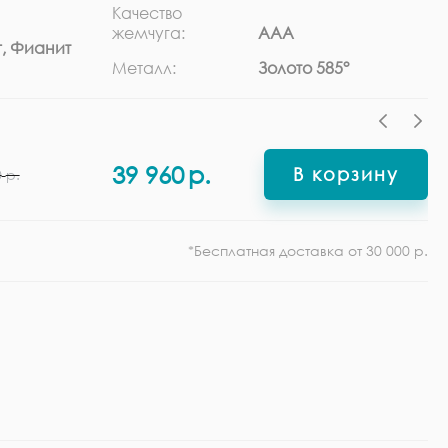
Качество
Ра
жемчуга:
ААА
, Фианит
Ф
Металл:
Золото 585°
39 960
р.
В корзину
0
р.
*Бесплатная доставка от 30 000 р.