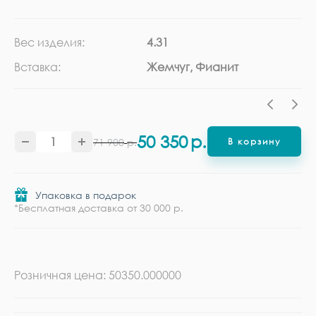
Вес изделия:
4.31
Ка
Вставка:
Жемчуг, Фианит
Ме
50 350
р.
71 900
р.
В корзину
Упаковка в подарок
*Бесплатная доставка от 30 000 р.
Розничная цена: 50350.000000