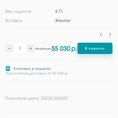
Вес изделия:
4.71
Ка
Вставка:
Жемчуг
Ме
55 030
р.
78 580
р.
В корзину
Упаковка в подарок
*Бесплатная доставка от 30 000 р.
Розничная цена: 55030.000000