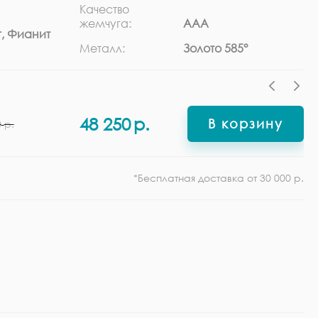
Качество
Ра
жемчуга:
ААА
, Фианит
Ф
Металл:
Золото 585°
48 250
р.
В корзину
0
р.
*Бесплатная доставка от 30 000 р.