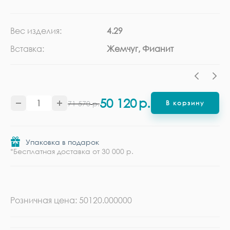
Вес изделия:
4.29
Ка
Вставка:
Жемчуг, Фианит
Ме
50 120
р.
71 570
р.
В корзину
Упаковка в подарок
*Бесплатная доставка от 30 000 р.
Розничная цена: 50120.000000