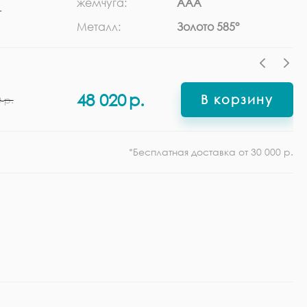
жемчуга:
ААА
г
Ф
Металл:
Золото 585°
48 020
р.
В корзину
0
р.
*Бесплатная доставка от 30 000 р.