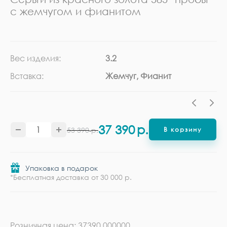
с жемчугом и фианитом
Вес изделия:
3.2
Ка
Вставка:
Жемчуг, Фианит
Ме
37 390
р.
53 390
р.
В корзину
Упаковка в подарок
*Бесплатная доставка от 30 000 р.
Розничная цена: 37390.000000