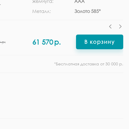
жемчуга:
ААА
г
Ф
Металл:
Золото 585°
61 570
р.
В корзину
0
р.
*Бесплатная доставка от 30 000 р.