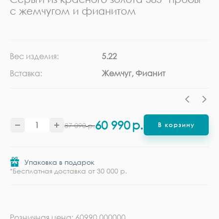
с жемчугом и фианитом
Вес изделия:
5.22
Ка
Вставка:
Жемчуг, Фианит
Ме
60 990
р.
87 090
р.
В корзину
Упаковка в подарок
*Бесплатная доставка от 30 000 р.
Розничная цена: 60990.000000