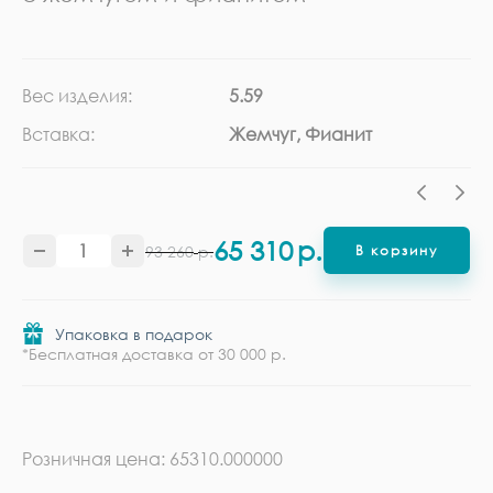
Вес изделия:
5.59
Ка
Вставка:
Жемчуг, Фианит
Ме
65 310
р.
93 260
р.
В корзину
Упаковка в подарок
*Бесплатная доставка от 30 000 р.
Розничная цена: 65310.000000