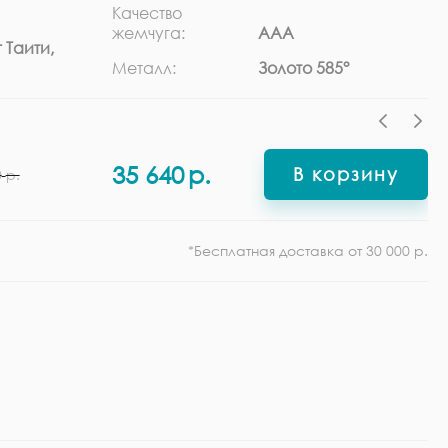
Качество
Ра
жемчуга:
ААА
 Таити,
Ф
Металл:
Золото 585°
35 640
р.
В корзину
0
р.
*Бесплатная доставка от 30 000 р.