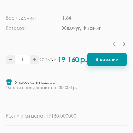
Вес изделия:
1.64
Ка
Вставка:
Жемчуг, Фианит
Ме
19 160
р.
27 360
р.
В корзину
Упаковка в подарок
*Бесплатная доставка от 30 000 р.
Розничная цена: 19160.000000