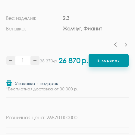
Вес изделия:
2.3
Ка
Вставка:
Жемчуг, Фианит
Ме
26 870
р.
38 370
р.
В корзину
Упаковка в подарок
*Бесплатная доставка от 30 000 р.
Розничная цена: 26870.000000