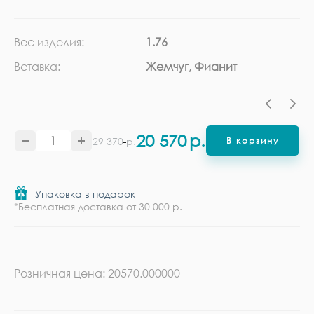
Вес изделия:
1.76
Ка
Вставка:
Жемчуг, Фианит
Ме
20 570
р.
29 370
р.
В корзину
Упаковка в подарок
*Бесплатная доставка от 30 000 р.
Розничная цена: 20570.000000