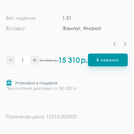
Вес изделия:
1.31
Ка
Вставка:
Жемчуг, Фианит
Ме
15 310
р.
21 860
р.
В корзину
Упаковка в подарок
*Бесплатная доставка от 30 000 р.
Розничная цена: 15310.000000