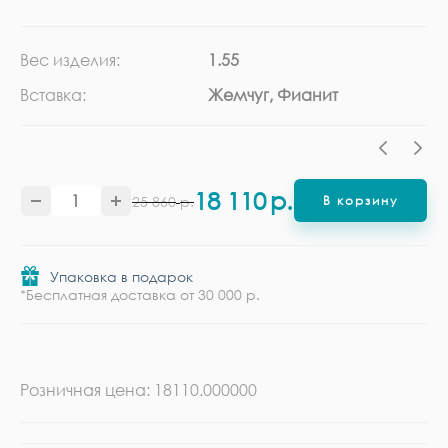
Вес изделия:
1.55
Ка
Вставка:
Жемчуг, Фианит
Ме
18 110
р.
25 860
р.
В корзину
Упаковка в подарок
*Бесплатная доставка от 30 000 р.
Розничная цена: 18110.000000