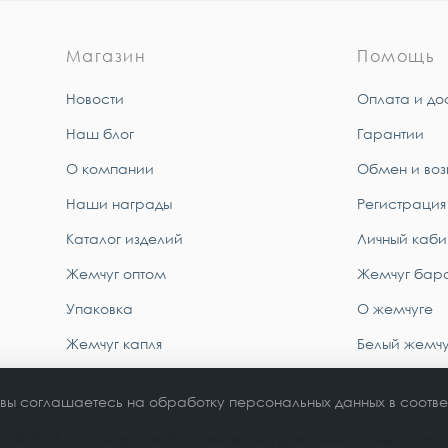
Магазин
Помощь
Новости
Оплата и до
Наш блог
Гарантии
О компании
Обмен и воз
Наши награды
Регистрация
Каталог изделий
Личный каби
Жемчуг оптом
Жемчуг бар
Упаковка
О жемчуге
Жемчуг капля
Белый жемчу
 вы соглашаетесь на обработку персональных данных в соотве
© 2023 ООО «Прима Эксклюзив» — Украшения из жемчуга