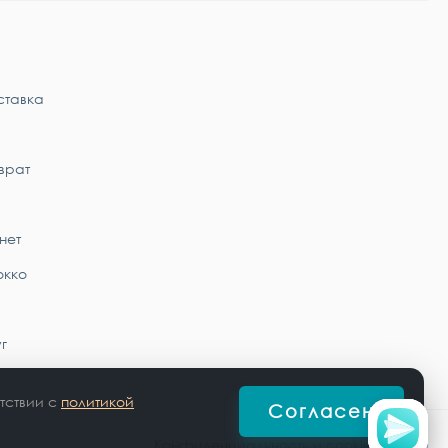
ставка
врат
нет
окко
г
тствии с
политикой
Согласен
Конфиденциальность и cookie-файлы