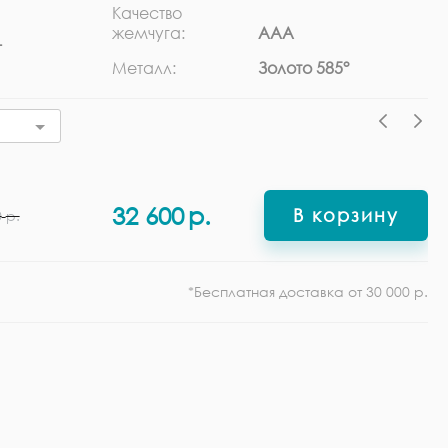
Качество
Ра
жемчуга:
ААА
г
Ф
Металл:
Золото 585°
32 600
р.
В корзину
0
р.
*Бесплатная доставка от 30 000 р.