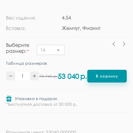
Вес изделия:
4.54
Ка
Вставка:
Жемчуг, Фианит
Ме
Выберите
16
размер:
Таблица размеров
53 040
р.
75 740
р.
В корзину
Упаковка в подарок
*Бесплатная доставка от 30 000 р.
Розничная цена: 53040.000000