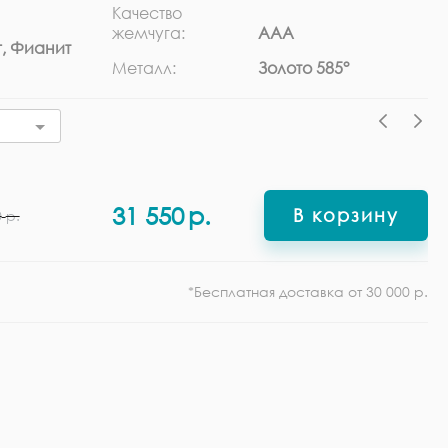
Качество
Ра
жемчуга:
ААА
, Фианит
Ф
Металл:
Золото 585°
31 550
р.
В корзину
0
р.
*Бесплатная доставка от 30 000 р.