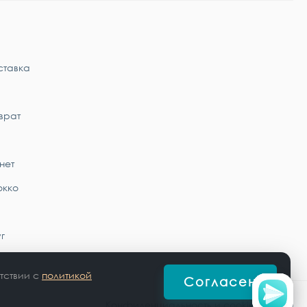
ставка
врат
нет
окко
г
тствии с
политикой
Согласен
Конфиденциальность и cookie-файлы