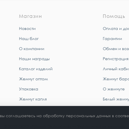
Магазин
Помощь
Новости
Оплата и до
Наш блог
Гарантии
О компании
Обмен и воз
Наши награды
Регистрация
Каталог изделий
Личный каби
Жемчуг оптом
Жемчуг бар
Упаковка
О жемчуге
Жемчуг капля
Белый жемчу
 вы соглашаетесь на обработку персональных данных в соотве
© 2023 ООО «Прима Эксклюзив» — Украшения из жемчуга