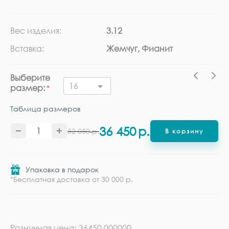
Вес изделия:
3.12
Ка
Вставка:
Жемчуг, Фианит
Ме
Выберите
16
размер:
Таблица размеров
36 450
р.
52 050
р.
В корзину
Упаковка в подарок
*Бесплатная доставка от 30 000 р.
Розничная цена: 36450.000000