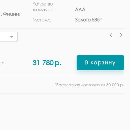
Качество
Ра
жемчуга:
ААА
, Фианит
Ф
Металл:
Золото 585°
31 780
р.
В корзину
0
р.
*Бесплатная доставка от 30 000 р.