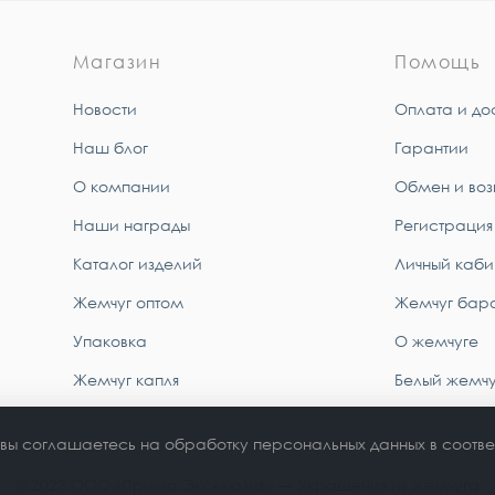
Магазин
Помощь
Новости
Оплата и до
Наш блог
Гарантии
О компании
Обмен и воз
Наши награды
Регистрация
Каталог изделий
Личный каби
Жемчуг оптом
Жемчуг бар
Упаковка
О жемчуге
Жемчуг капля
Белый жемчу
 вы соглашаетесь на обработку персональных данных в соотве
© 2023 ООО «Прима Эксклюзив» — Украшения из жемчуга