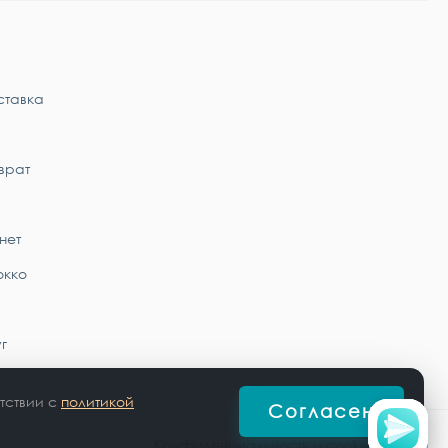
ставка
врат
нет
окко
г
тствии с
политикой
Согласен
Конфиденциальность и cookie-файлы