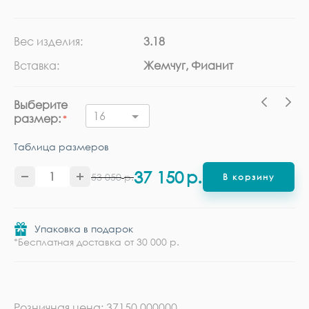
Вес изделия:
3.18
Ка
Вставка:
Жемчуг, Фианит
Ме
Выберите
16
размер:
Таблица размеров
37 150
р.
53 050
р.
В корзину
Упаковка в подарок
*Бесплатная доставка от 30 000 р.
Розничная цена: 37150.000000