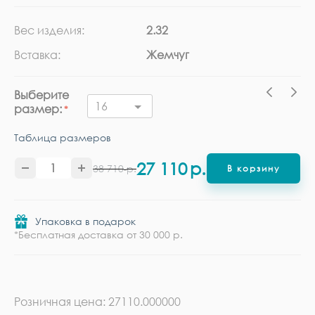
Вес изделия:
2.32
Ка
Вставка:
Жемчуг
Ме
Выберите
16
размер:
Таблица размеров
27 110
р.
38 710
р.
В корзину
Упаковка в подарок
*Бесплатная доставка от 30 000 р.
Розничная цена: 27110.000000