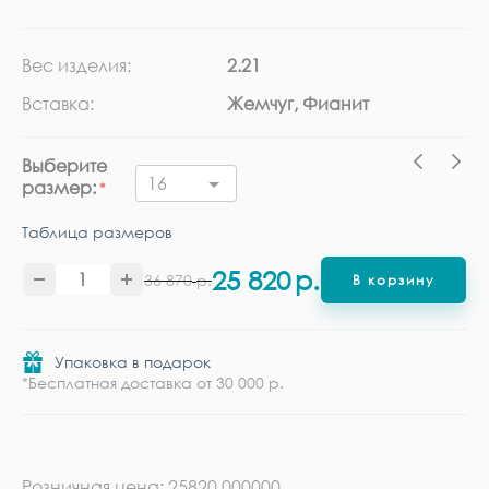
Вес изделия:
2.21
Ка
Вставка:
Жемчуг, Фианит
Ме
Выберите
16
размер:
Таблица размеров
25 820
р.
36 870
р.
В корзину
Упаковка в подарок
*Бесплатная доставка от 30 000 р.
Розничная цена: 25820.000000