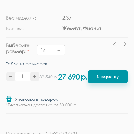
Вес изделия:
2.37
Ка
Вставка:
Жемчуг, Фианит
Ме
Выберите
16
размер:
Таблица размеров
27 690
р.
39 540
р.
В корзину
Упаковка в подарок
*Бесплатная доставка от 30 000 р.
Розничная цена: 27690.000000