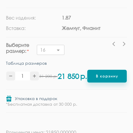
Вес изделия:
1.87
Ка
Вставка:
Жемчуг, Фианит
Ме
Выберите
16
размер:
Таблица размеров
21 850
р.
31 200
р.
В корзину
Упаковка в подарок
*Бесплатная доставка от 30 000 р.
Розничная цена: 21850.000000