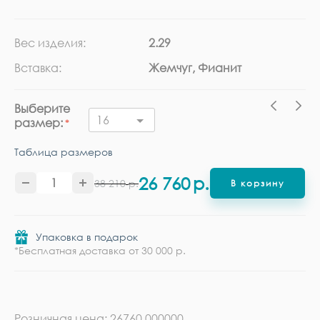
Вес изделия:
2.29
Ка
Вставка:
Жемчуг, Фианит
Ме
Выберите
16
размер:
Таблица размеров
26 760
р.
38 210
р.
В корзину
Упаковка в подарок
*Бесплатная доставка от 30 000 р.
Розничная цена: 26760.000000