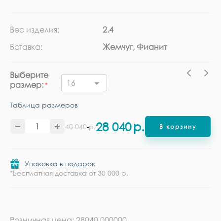
Вес изделия:
2.4
Ка
Вставка:
Жемчуг, Фианит
Ме
Выберите
16
размер:
Таблица размеров
28 040
р.
40 040
р.
В корзину
Упаковка в подарок
*Бесплатная доставка от 30 000 р.
Розничная цена: 28040.000000