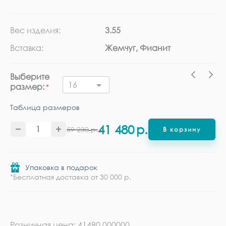
Вес изделия:
3.55
Ка
Вставка:
Жемчуг, Фианит
Ме
Выберите
16
размер:
Таблица размеров
41 480
р.
59 230
р.
В корзину
Упаковка в подарок
*Бесплатная доставка от 30 000 р.
Розничная цена: 41480.000000