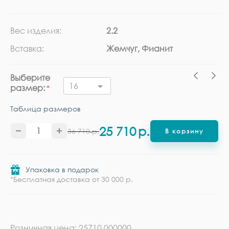
Вес изделия:
2.2
Ка
Вставка:
Жемчуг, Фианит
Ме
Выберите
16
размер:
Таблица размеров
25 710
р.
36 710
р.
В корзину
Упаковка в подарок
*Бесплатная доставка от 30 000 р.
Розничная цена: 25710.000000