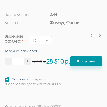
Вес изделия:
2.44
Ка
Вставка:
Жемчуг, Фианит
Ме
Выберите
16
размер:
Таблица размеров
28 510
р.
40 710
р.
В корзину
Упаковка в подарок
*Бесплатная доставка от 30 000 р.
Розничная цена: 28510.000000