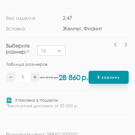
Вес изделия:
2.47
Ка
Вставка:
Жемчуг, Фианит
Ме
Выберите
16
размер:
Таблица размеров
28 860
р.
41 210
р.
В корзину
Упаковка в подарок
*Бесплатная доставка от 30 000 р.
Розничная цена: 28860.000000