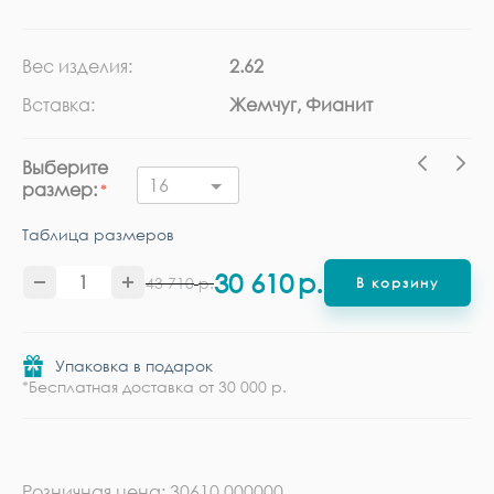
Вес изделия:
2.62
Ка
Вставка:
Жемчуг, Фианит
Ме
Выберите
16
размер:
Таблица размеров
30 610
р.
43 710
р.
В корзину
Упаковка в подарок
*Бесплатная доставка от 30 000 р.
Розничная цена: 30610.000000