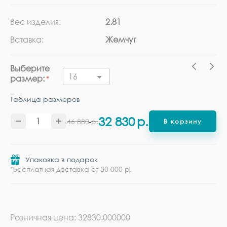
Вес изделия:
2.81
Ка
Вставка:
Жемчуг
Ме
Выберите
16
размер:
Таблица размеров
32 830
р.
46 880
р.
В корзину
Упаковка в подарок
*Бесплатная доставка от 30 000 р.
Розничная цена: 32830.000000