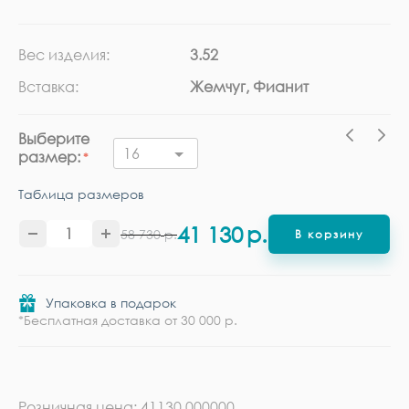
Вес изделия:
3.52
Ка
Вставка:
Жемчуг, Фианит
Ме
Выберите
16
размер:
Таблица размеров
41 130
р.
58 730
р.
В корзину
Упаковка в подарок
*Бесплатная доставка от 30 000 р.
Розничная цена: 41130.000000