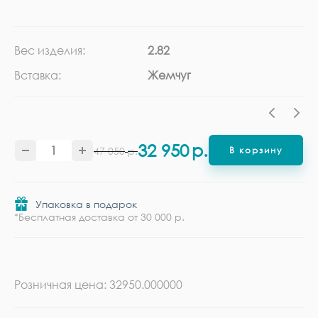
Вес изделия:
2.82
Ка
Вставка:
Жемчуг
Ме
32 950
р.
47 050
р.
В корзину
Упаковка в подарок
*Бесплатная доставка от 30 000 р.
Розничная цена: 32950.000000